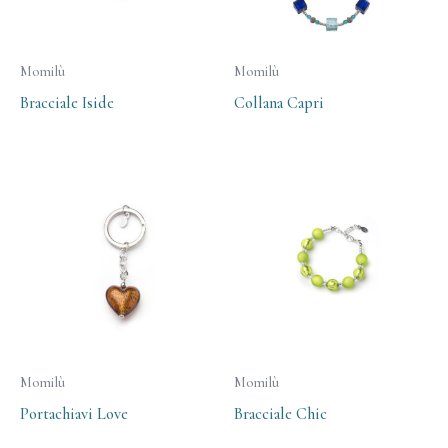
Momilù
Momilù
Bracciale Iside
Collana Capri
Momilù
Momilù
Portachiavi Love
Bracciale Chic