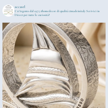
accasrl
L' #Argento dal 1975
#homedecor di qualità #madeinitaly
Scrivici in
Direct per tutte le curiosità!