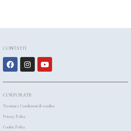
CONTATTI
F
I
Y
a
n
o
c
s
u
e
t
t
b
a
u
CORPORATE
o
g
b
o
r
e
Termini e Condizioni di vendita
k
a
Privacy Policy
m
Cookie Policy