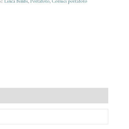
e:
Linea Bimbi
,
Portafoto
,
Cornici portafoto