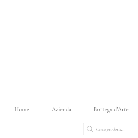
Vai
al
contenuto
Home
Azienda
Bottega d’Arte
Products
search