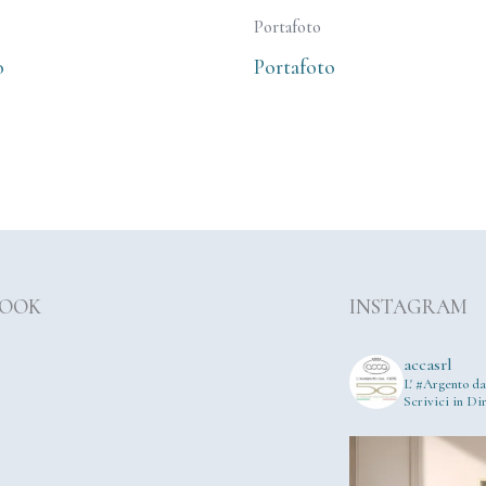
Portafoto
o
Portafoto
BOOK
INSTAGRAM
accasrl
L' #Argento da
Scrivici in Dir