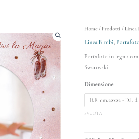
Portafoto
Home
/
Prodotti
/
Linea 
“Vivi
Linea Bimbi
,
Portafot
la
Portafoto in legno con 
Magia”
Swarovski
quantità
Dimensione
SVUOTA