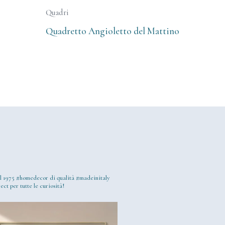
Quadri
Quadretto Angioletto del Mattino
l 1975
#homedecor di qualità #madeinitaly
ect per tutte le curiosità!