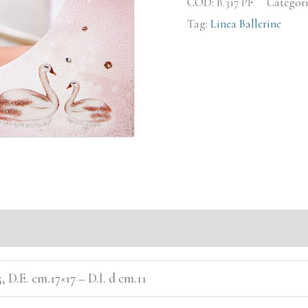
COD:
B.317 PF
Categori
Tag:
Linea Ballerine
, D.E. cm.17×17 – D.I. d cm.11