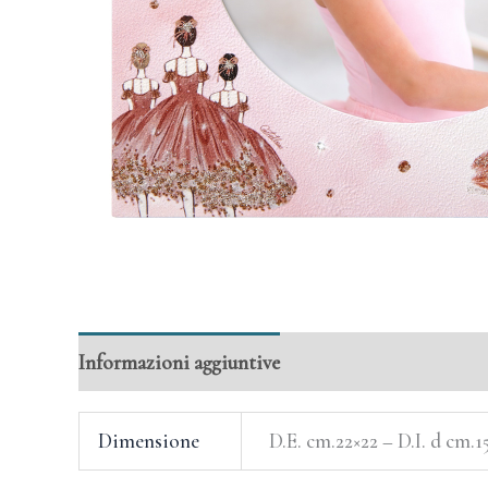
Informazioni aggiuntive
Dimensione
D.E. cm.22×22 – D.I. d cm.15