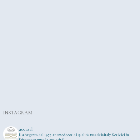
INSTAGRAM
accasrl
L' #Argento dal 1975
#homedecor di qualità #madeinitaly
Scrivici in
Direct per tutte le curiosità!