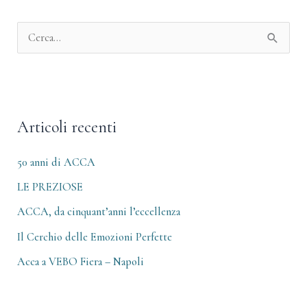
A
r
C
c
e
h
r
i
c
v
Articoli recenti
a
i
:
50 anni di ACCA
LE PREZIOSE
ACCA, da cinquant’anni l’eccellenza
Il Cerchio delle Emozioni Perfette
Acca a VEBO Fiera – Napoli