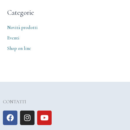
Categorie
Novità prodotti
Eventi
Shop on line
CONTATTI
F
I
Y
a
n
o
c
s
u