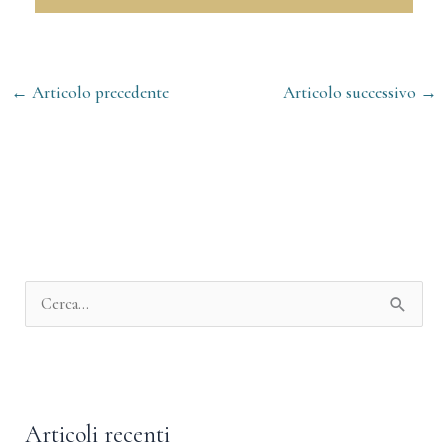
←
Articolo precedente
Articolo successivo
→
A
r
C
c
e
h
r
i
c
v
Articoli recenti
a