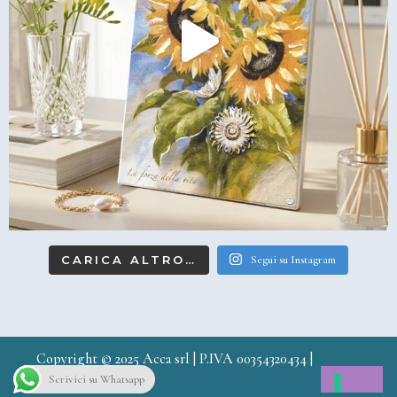
CARICA ALTRO…
Segui su Instagram
Copyright © 2025 Acca srl | P.IVA 00354320434 |
Credits
Scrivici su Whatsapp