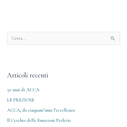
A
r
C
c
e
h
r
i
c
v
Articoli recenti
a
i
:
50 anni di ACCA
LE PREZIOSE
ACCA, da cinquant’anni l’eccellenza
Il Cerchio delle Emozioni Perfette