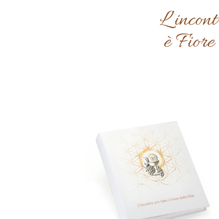
L’incon
è Fiore