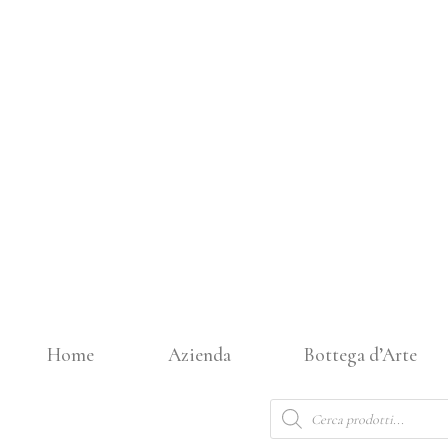
Vai
al
contenuto
Home
Azienda
Bottega d’Arte
Products
search