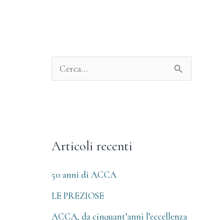
A
r
C
c
e
h
r
i
c
v
Articoli recenti
a
i
:
50 anni di ACCA
LE PREZIOSE
ACCA, da cinquant’anni l’eccellenza