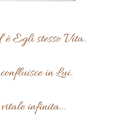
 è Egli stesso Vita.
 confluisce in Lui.
vitale infinita…