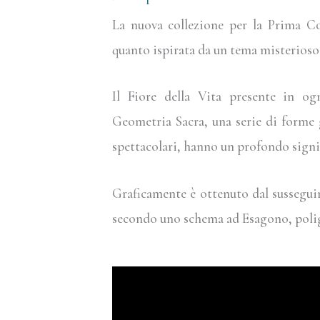
La nuova collezione per la Prima Co
quanto ispirata da un tema misterioso
Il Fiore della Vita presente in ogn
Geometria Sacra, una serie di forme 
spettacolari, hanno un profondo signif
Graficamente è ottenuto dal susseguirs
secondo uno schema ad Esagono, poli