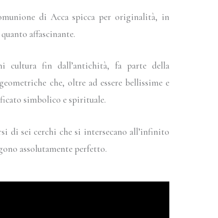
munione di Acca spicca per originalità, in
 quanto affascinante.
i cultura fin dall’antichità, fa parte della
geometriche che, oltre ad essere bellissime e
icato simbolico e spirituale.
i di sei cerchi che si intersecano all’infinito
gono assolutamente perfetto.