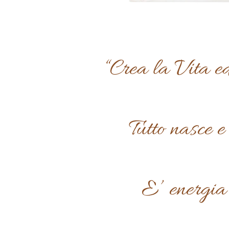
“Crea la Vita ed
Tutto nasce e
E’ energia 