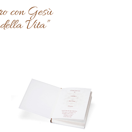
tro con Gesù
 della Vita”