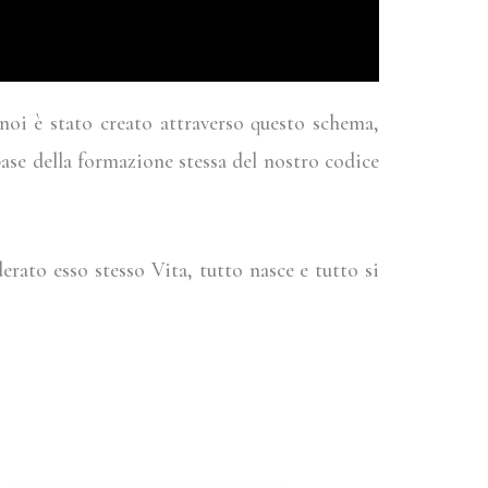
noi è stato creato attraverso questo schema,
se della formazione stessa del nostro codice
derato esso stesso Vita, tutto nasce e tutto si