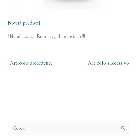
Novità prodotti
“Natale 2017… Fai un regalo originale!!!
←
Articolo precedente
Articolo successivo
→
A
r
C
c