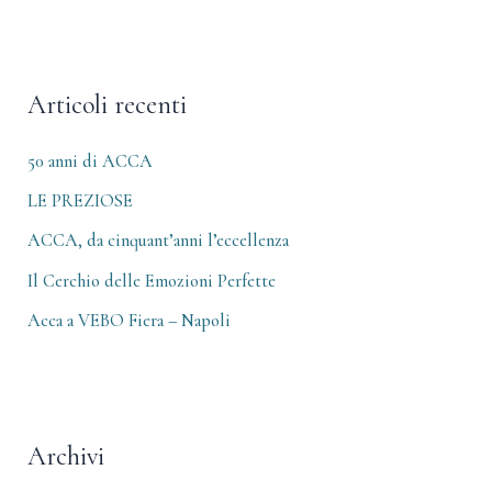
e
h
r
i
c
v
Articoli recenti
a
i
:
50 anni di ACCA
LE PREZIOSE
ACCA, da cinquant’anni l’eccellenza
Il Cerchio delle Emozioni Perfette
Acca a VEBO Fiera – Napoli
Archivi