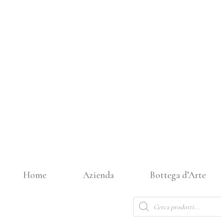
Vai
al
contenuto
Home
Azienda
Bottega d’Arte
Products
search