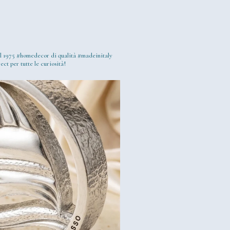
l 1975
#homedecor di qualità #madeinitaly
ect per tutte le curiosità!