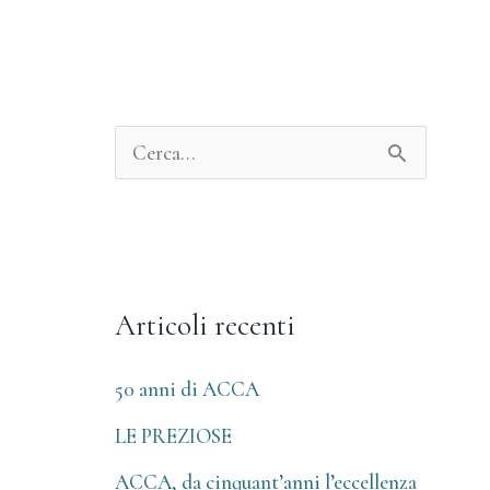
A
r
C
c
e
h
r
i
c
v
Articoli recenti
a
i
:
50 anni di ACCA
LE PREZIOSE
ACCA, da cinquant’anni l’eccellenza