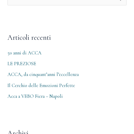
C
c
e
h
r
i
c
v
Articoli recenti
a
i
:
50 anni di ACCA
LE PREZIOSE
ACCA, da cinquant’anni l’eccellenza
Il Cerchio delle Emozioni Perfette
Acca a VEBO Fiera – Napoli
Archivi