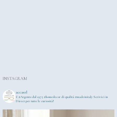
INSTAGRAM
accasrl
L' #Argento dal 1975
#homedecor di qualità #madeinitaly
Scrivici in
Direct per tutte le curiosità!