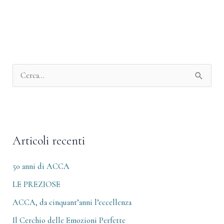
A
r
C
c
e
h
r
i
c
v
Articoli recenti
a
i
:
50 anni di ACCA
LE PREZIOSE
ACCA, da cinquant’anni l’eccellenza
Il Cerchio delle Emozioni Perfette