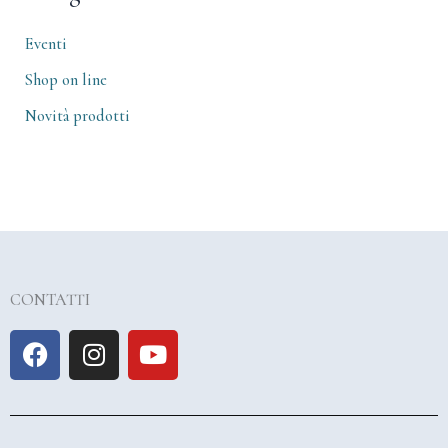
Eventi
Shop on line
Novità prodotti
CONTATTI
F
I
Y
a
n
o
c
s
u
e
t
t
b
a
u