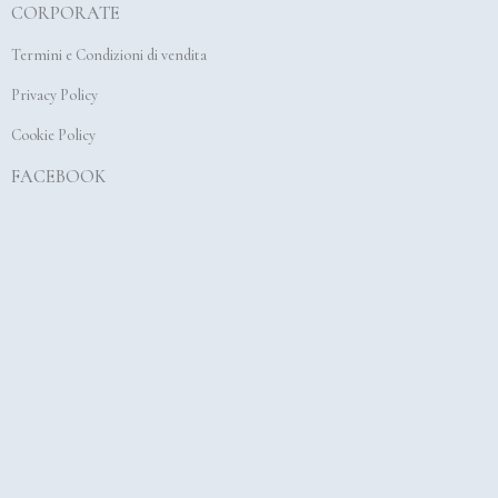
CORPORATE
o
g
b
o
r
e
Termini e Condizioni di vendita
k
a
Privacy Policy
m
Cookie Policy
FACEBOOK