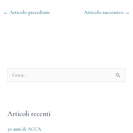
←
Articolo precedente
Articolo successivo
→
A
r
C
c
e
h
r
i
c
v
Articoli recenti
a
i
:
50 anni di ACCA