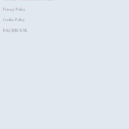
k
a
Privacy Policy
m
Cookie Policy
FACEBOOK