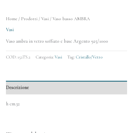
Home
/
Prodotti
/
Vasi
/ Vaso basso AMBRA
Vasi
Vaso ambra in vetro soffiato e base Argento 925/1000
COD:
152TS.2
Categoria:
Vasi
Tag:
Cristallo/Vetro
Descrizione
h cm.32