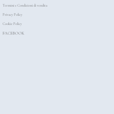
o
r
e
Termini e Condizioni di vendita
k
a
Privacy Policy
m
Cookie Policy
FACEBOOK