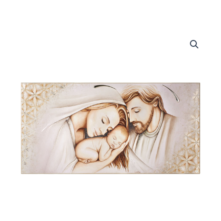
Pannello
Sacra
Famiglia
Fiore
della
Vita
quantità