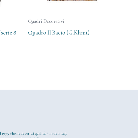
Quadri Decorativi
serie 8
Quadro Il Bacio (G.Klimt)
l 1975
#homedecor di qualità #madeinitaly