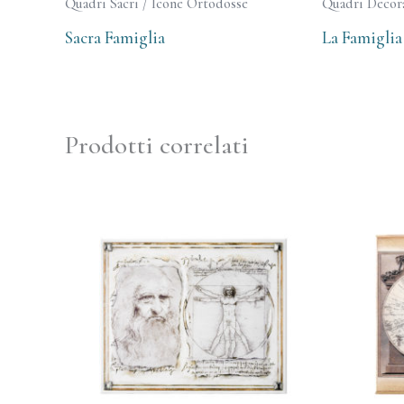
Quadri Sacri / Icone Ortodosse
Quadri Decora
Sacra Famiglia
La Famiglia
Prodotti correlati