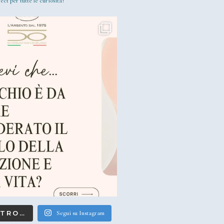
ect per tutte le curiosità!
LTRO…
Segui su Instagram