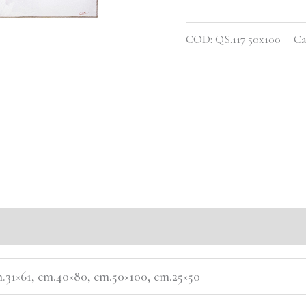
COD:
QS.117 50x100
Ca
m.31×61, cm.40×80, cm.50×100, cm.25×50