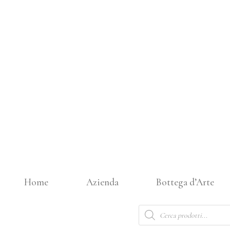
Vai
al
contenuto
Home
Azienda
Bottega d’Arte
Products
search