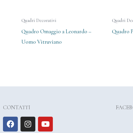
Quadri Decorativi
Quadri Dec
Quadro Omaggio a Leonardo –
Quadro P
Uomo Vitruviano
CONTATTI
FACE
F
I
Y
a
n
o