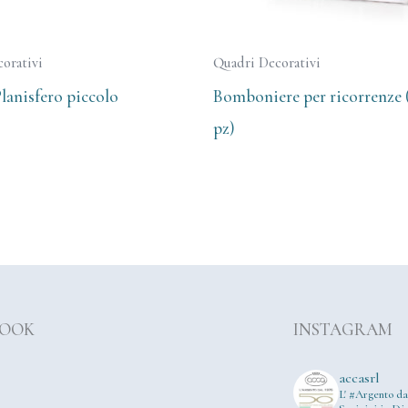
orativi
Quadri Decorativi
lanisfero piccolo
Bomboniere per ricorrenze (
pz)
BOOK
INSTAGRAM
accasrl
L' #Argento da