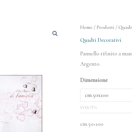
Un
Home
/
Prodotti
/
Quadri
Amore
Quadri Decorativi
di
Pannello rifinito a man
Famiglia
Argento.
quantità
Dimensione
SVUOTA
cm.50×100