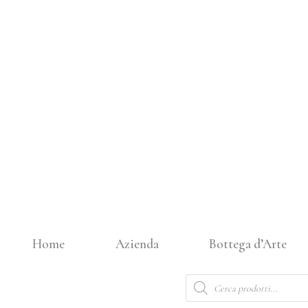
Vai
al
contenuto
Home
Azienda
Bottega d’Arte
Products
search