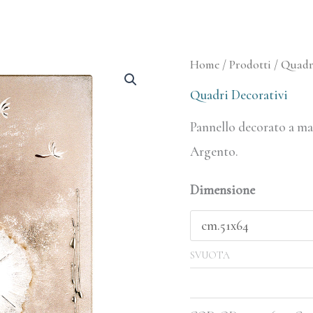
Pannello
Home
/
Prodotti
/
Quadri
Un
Quadri Decorativi
Soffio
Pannello decorato a ma
per
Argento.
la
Felicità
Dimensione
quantità
SVUOTA