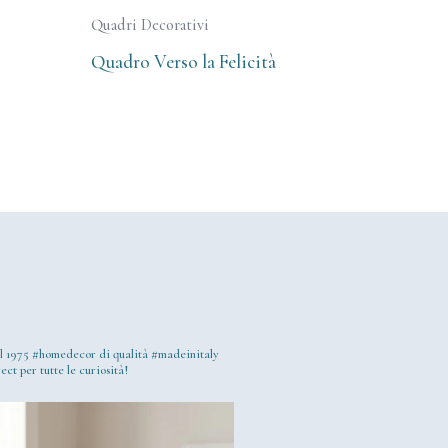
Quadri Decorativi
Quadro Verso la Felicità
l 1975
#homedecor di qualità #madeinitaly
ect per tutte le curiosità!