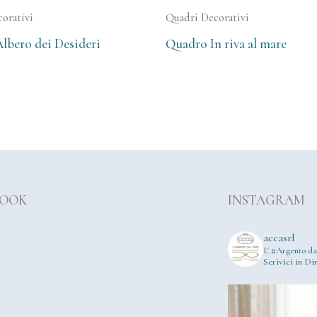
orativi
Quadri Decorativi
lbero dei Desideri
Quadro In riva al mare
BOOK
INSTAGRAM
accasrl
L' #Argento da
Scrivici in Dir