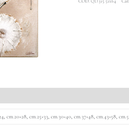
COD:
QD.315 51x64
Cat
×24, cm.20×28, cm.25×33, cm.30×40, cm.37×48, cm.43×58, cm.