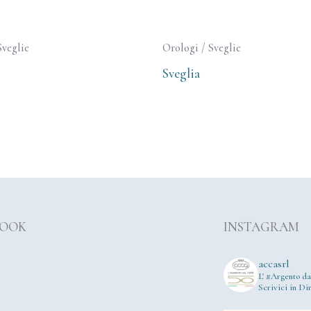
Sveglie
Orologi / Sveglie
Sveglia
BOOK
INSTAGRAM
accasrl
L' #Argento da
Scrivici in Dir