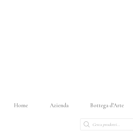
Vai
al
contenuto
Home
Azienda
Bottega d’Arte
Products
search