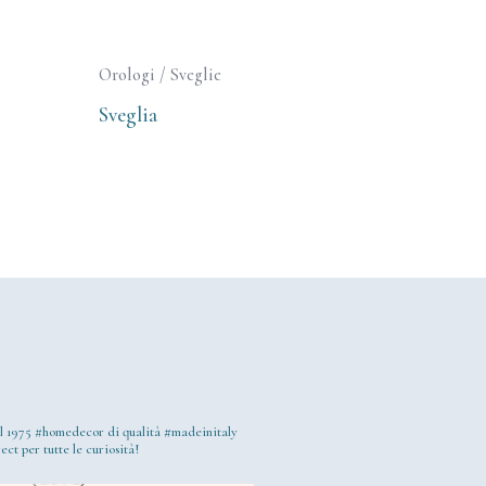
Orologi / Sveglie
Sveglia
l 1975
#homedecor di qualità #madeinitaly
ect per tutte le curiosità!