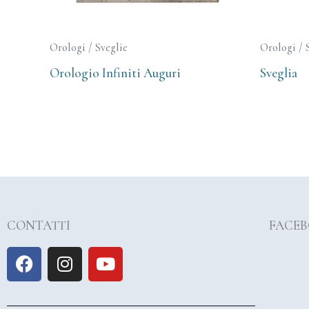
Orologi / Sveglie
Orologi / 
Orologio Infiniti Auguri
Sveglia
CONTATTI
FACE
F
I
Y
a
n
o
c
s
u
e
t
t