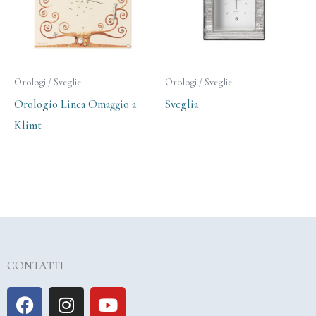
Orologi / Sveglie
Orologi / Sveglie
Orologio Linea Omaggio a
Sveglia
Klimt
CONTATTI
F
I
Y
a
n
o