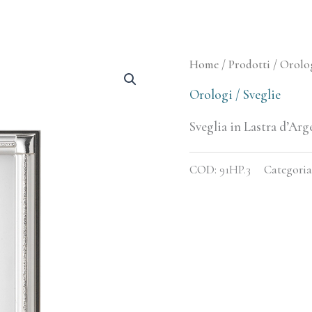
Home
/
Prodotti
/
Orolog
Orologi / Sveglie
Sveglia in Lastra d’Ar
COD:
91HP.3
Categoria