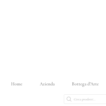
Vai
al
contenuto
Home
Azienda
Bottega d’Arte
Products
search