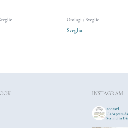
Sveglie
Orologi / Sveglie
Sveglia
BOOK
INSTAGRAM
accasrl
L' #Argento da
Scrivici in Dir