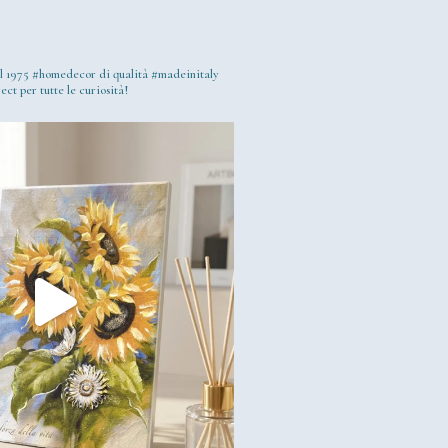
l 1975
#homedecor di qualità #madeinitaly
ect per tutte le curiosità!