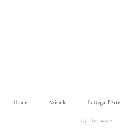
Vai
al
contenuto
Home
Azienda
Bottega d’Arte
Products
search