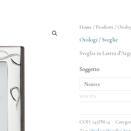
Orologio
Home
/
Prodotti
/
Orolog
Sveglia
Orologi / Sveglie
Infinito
Sveglia in Lastra d’Arg
quantità
Soggetto
SVUOTA
COD:
245PN.14
Catego
Tag:
Orologi/Sveglie Arg