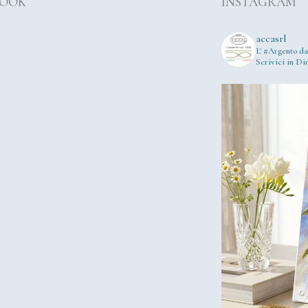
BOOK
INSTAGRAM
accasrl
L' #Argento da
Scrivici in Dir