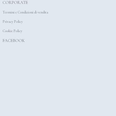
CORPORATE
o
g
b
o
r
e
Termini e Condizioni di vendita
k
a
Privacy Policy
m
Cookie Policy
FACEBOOK