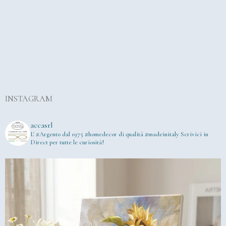
INSTAGRAM
accasrl
L' #Argento dal 1975
#homedecor di qualità #madeinitaly
Scrivici in
Direct per tutte le curiosità!