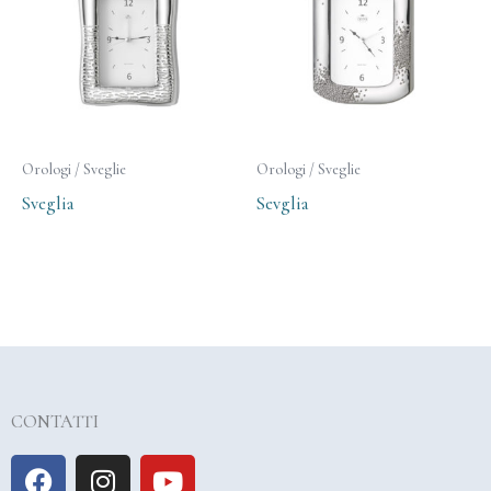
Orologi / Sveglie
Orologi / Sveglie
Sveglia
Sevglia
CONTATTI
F
I
Y