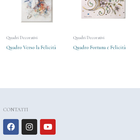
Quadri Decorativi
Quadri Decorativi
Quadro Verso la Felicità
Quadro Fortuna e Felicità
CONTATTI
F
I
Y
a
n
o
c
s
u