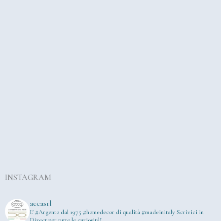
INSTAGRAM
accasrl
L' #Argento dal 1975
#homedecor di qualità #madeinitaly
Scrivici in
Direct per tutte le curiosità!