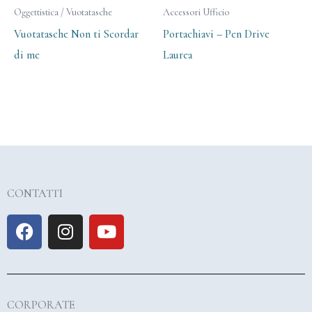
Oggettistica / Vuotatasche
Accessori Ufficio
Vuotatasche Non ti Scordar
Portachiavi – Pen Drive
di me
Laurea
CONTATTI
F
I
Y
a
n
o
c
s
u
e
t
t
b
a
u
CORPORATE
o
g
b