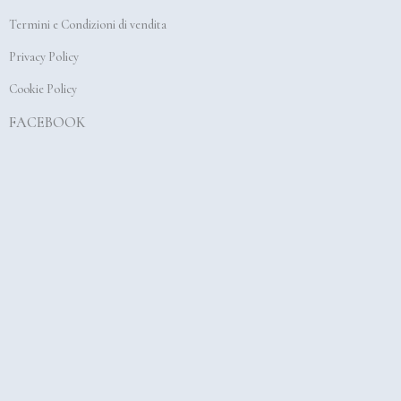
o
r
e
Termini e Condizioni di vendita
k
a
Privacy Policy
m
Cookie Policy
FACEBOOK