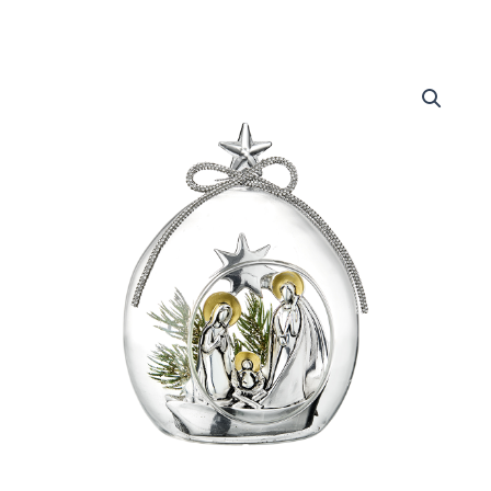
Le
Gocce
-
Stella
quantità