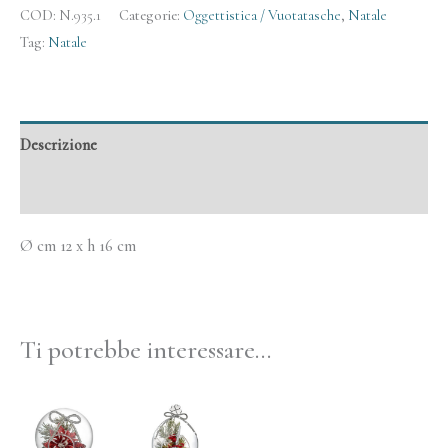
COD:
N.935.1
Categorie:
Oggettistica / Vuotatasche
,
Natale
Tag:
Natale
Descrizione
Informazioni aggiuntive
Ø cm 12 x h 16 cm
Ti potrebbe interessare…