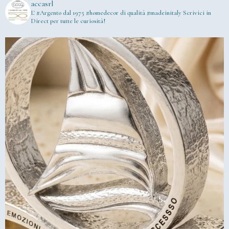
accasrl
L' #Argento dal 1975
#homedecor di qualità #madeinitaly
Scrivici in
Direct per tutte le curiosità!