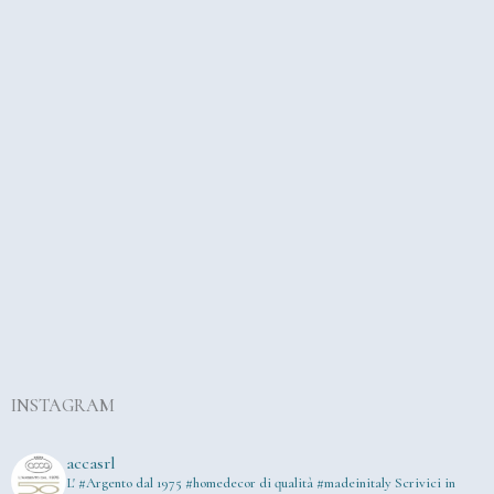
INSTAGRAM
accasrl
L' #Argento dal 1975
#homedecor di qualità #madeinitaly
Scrivici in