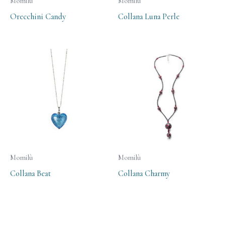
Momilù
Momilù
Orecchini Candy
Collana Luna Perle
Momilù
Momilù
Collana Beat
Collana Charmy