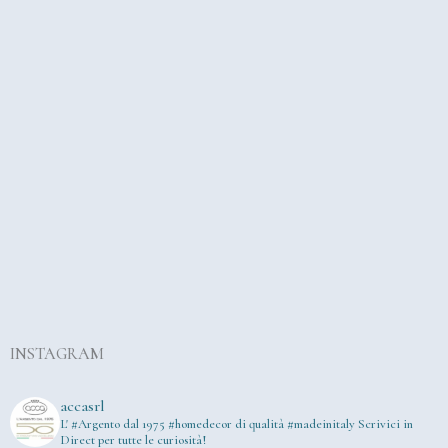
INSTAGRAM
accasrl
L' #Argento dal 1975
#homedecor di qualità #madeinitaly
Scrivici in
Direct per tutte le curiosità!