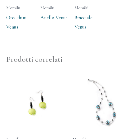
Momilù
Momilù
Momilù
Orecchini
Anello Venus
Bracciale
Venus
Venus
Prodotti correlati