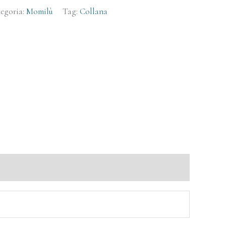
egoria:
Momilù
Tag:
Collana