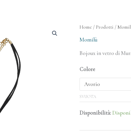
Collana
Home
/
Prodotti
/
Momi
Micol
Momilù
quantità
Bojoux in vetro di Mur
Colore
SVUOTA
Disponibilità:
Disponi