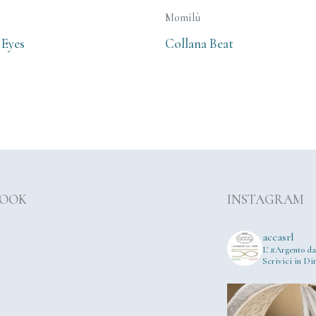
Momilù
 Eyes
Collana Beat
BOOK
INSTAGRAM
accasrl
L' #Argento da
Scrivici in Dir