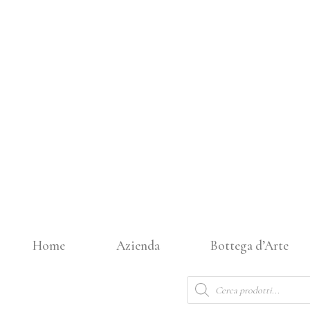
Vai
al
contenuto
Home
Azienda
Bottega d’Arte
Products
search