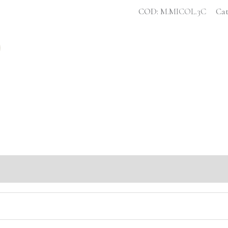
COD:
M.MICOL.3C
Cat