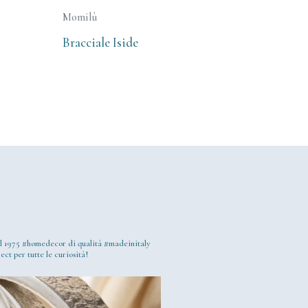
Momilù
Bracciale Iside
l 1975
#homedecor di qualità #madeinitaly
ect per tutte le curiosità!