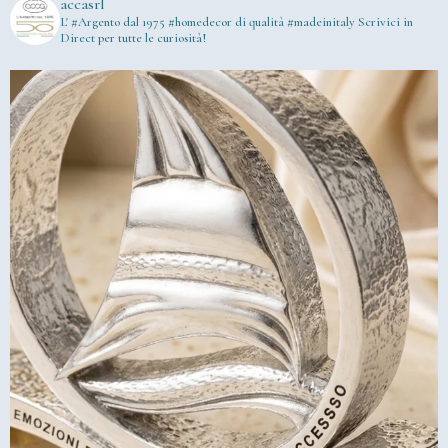
accasrl
L' #Argento dal 1975
#homedecor di qualità #madeinitaly
Scrivici in
Direct per tutte le curiosità!