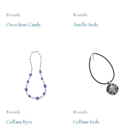
Momilù
Momilù
Orecchini Candy
Anello Iside
Momilù
Momilù
Collana Eyes
Collana Iside