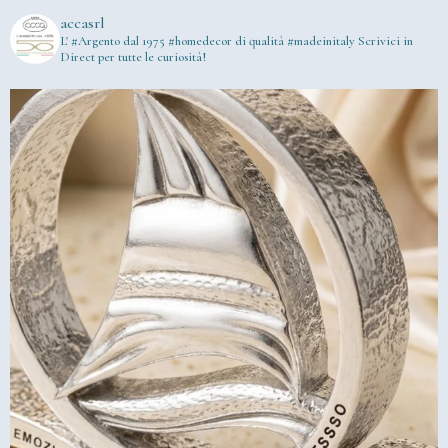
accasrl
L' #Argento dal 1975
#homedecor di qualità #madeinitaly
Scrivici in
Direct per tutte le curiosità!