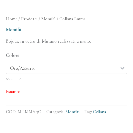
Home
/
Prodotti
/
Momilù
/ Collana Emma
Momilù
Bojoux in vetro di Murano realizzati a mano.
Colore
SVUOTA
Esaurito
COD:
M.EMMA.3C
Categoria:
Momilù
Tag:
Collana