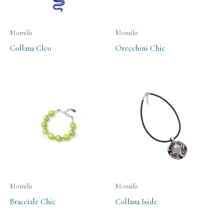
Momilù
Momilù
Collana Cleo
Orecchini Chic
Momilù
Momilù
Bracciale Chic
Collana Iside