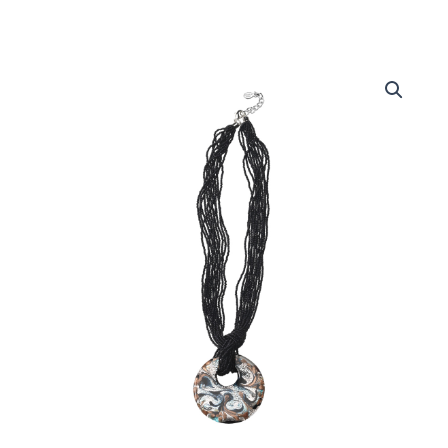
Collana
Emma
quantità