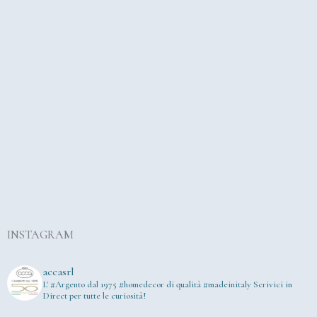
INSTAGRAM
accasrl
L' #Argento dal 1975
#homedecor di qualità #madeinitaly
Scrivici in
Direct per tutte le curiosità!