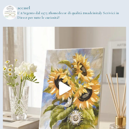
accasrl
L' #Argento dal 1975
#homedecor di qualità #madeinitaly
Scrivici in
Direct per tutte le curiosità!