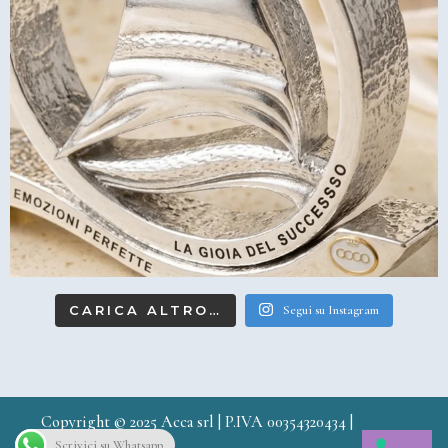
CARICA ALTRO…
Segui su Instagram
Copyright © 2025 Acca srl | P.IVA 00354320434 |
Credits
Scrivici su Whatsapp