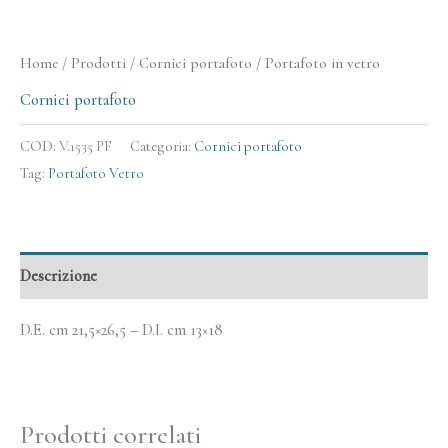
Home
/
Prodotti
/
Cornici portafoto
/ Portafoto in vetro
Cornici portafoto
COD:
V.1535 PF
Categoria:
Cornici portafoto
Tag:
Portafoto Vetro
Descrizione
D.E. cm 21,5×26,5 – D.I. cm 13×18
Prodotti correlati