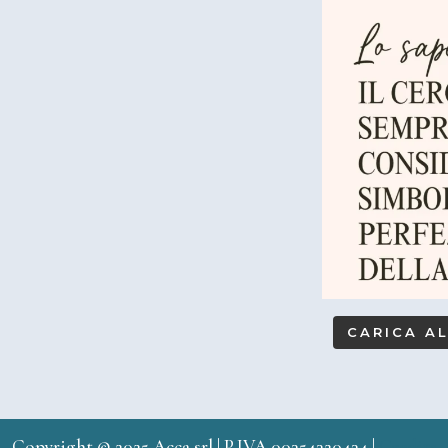
CARICA A
Copyright © 2025 Acca srl | P.IVA 00354320434 |
Credits