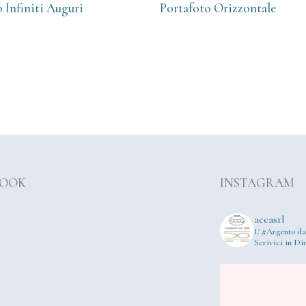
 Infiniti Auguri
Portafoto Orizzontale
BOOK
INSTAGRAM
accasrl
L' #Argento da
Scrivici in Dir