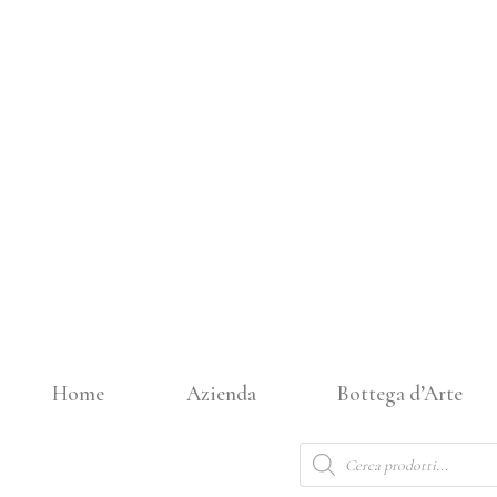
Vai
al
contenuto
Home
Azienda
Bottega d’Arte
Products
search