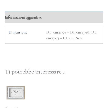
Informazioni aggiuntive
Dimensione
D.E. cm.21×26 – D.I. cm.13×18, D.E.
cm.27×33 – D.I. cm.18×24
Ti potrebbe interessare…