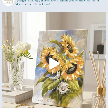
L' #Argento dal 1975
#homedecor di qualità #madeinitaly
Scrivici in
Direct per tutte le curiosità!