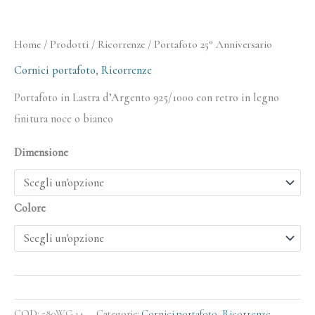
Home
/
Prodotti
/
Ricorrenze
/ Portafoto 25° Anniversario
Cornici portafoto
,
Ricorrenze
Portafoto in Lastra d’Argento 925/1000 con retro in legno
finitura noce o bianco
Dimensione
Colore
COD:
580WG.14
Categorie:
Cornici portafoto
,
Ricorrenze