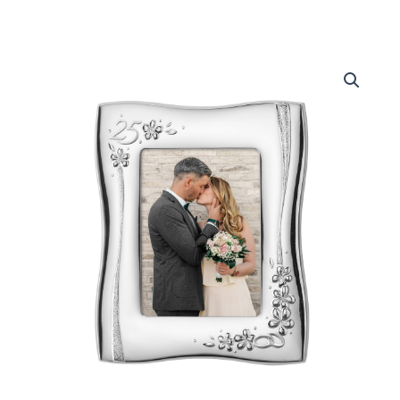
Portafoto
25°
Anniversario
quantità