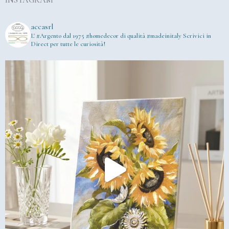
INSTAGRAM
accasrl
L' #Argento dal 1975
#homedecor di qualità #madeinitaly
Scrivici in
Direct per tutte le curiosità!