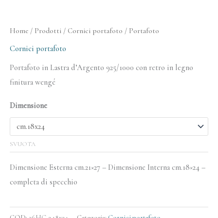
Home
/
Prodotti
/
Cornici portafoto
/ Portafoto
Cornici portafoto
Portafoto in Lastra d’Argento 925/1000 con retro in legno
finitura wengé
Dimensione
SVUOTA
Dimensione Esterna cm.21×27 – Dimensione Interna cm.18×24 –
completa di specchio
COD:
36HG.2 18x24
Categoria:
Cornici portafoto