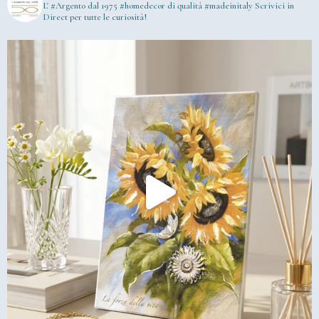
L' #Argento dal 1975
#homedecor di qualità #madeinitaly
Scrivici in
Direct per tutte le curiosità!