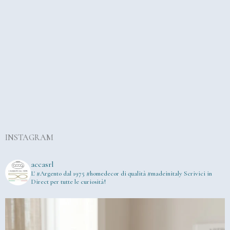
INSTAGRAM
accasrl
L' #Argento dal 1975
#homedecor di qualità #madeinitaly
Scrivici in
Direct per tutte le curiosità!