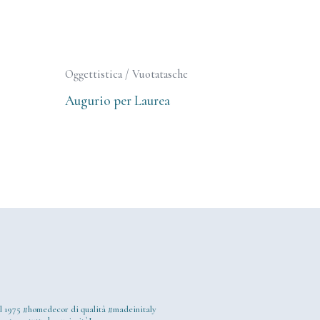
Oggettistica / Vuotatasche
Augurio per Laurea
l 1975
#homedecor di qualità #madeinitaly