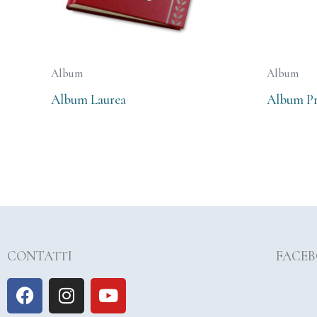
Album
Album
Album Laurea
Album P
CONTATTI
FACE
F
I
Y
a
n
o