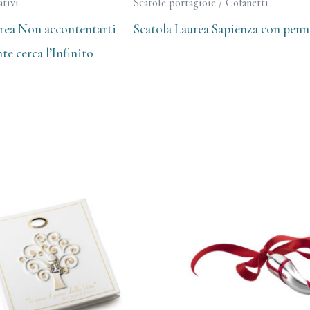
tivi
Scatole portagioie / Cofanetti
rea Non accontentarti
Scatola Laurea Sapienza con penn
te cerca l’Infinito