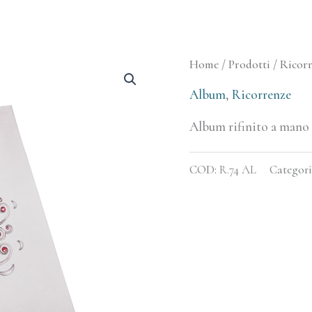
Home
/
Prodotti
/
Ricor
Album
,
Ricorrenze
Album rifinito a mano
COD:
R.74 AL
Categori