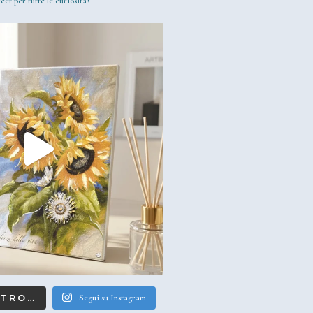
ect per tutte le curiosità!
LTRO…
Segui su Instagram