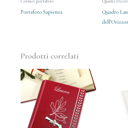
Cornici portafoto
Quadri Decora
Portafoto Sapienza
Quadro Lau
dell’Orizzon
Prodotti correlati