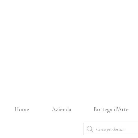
Vai
al
contenuto
Home
Azienda
Bottega d’Arte
Products
search