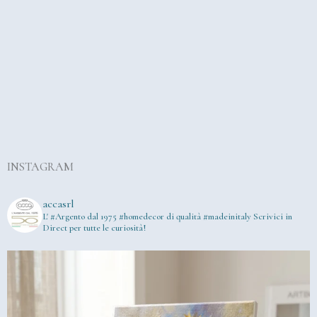
INSTAGRAM
accasrl
L' #Argento dal 1975
#homedecor di qualità #madeinitaly
Scrivici in
Direct per tutte le curiosità!